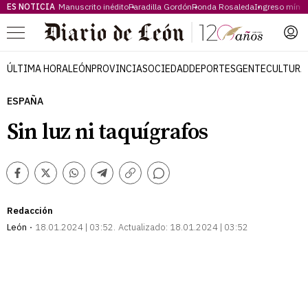
ES NOTICIA
Manuscrito inédito
Paradilla Gordón
Ronda Rosaleda
Ingreso míni
Menú
ÚLTIMA HORA
LEÓN
PROVINCIA
SOCIEDAD
DEPORTES
GENTE
CULTURA
ESPAÑA
Sin luz ni taquígrafos
Comentarios
Facebook
Twitter
Whatsapp
Telegram
Copiar
enlace
Redacción
León
18.01.2024 | 03:52
Actualizado:
18.01.2024 | 03:52