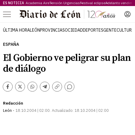
ES NOTICIA
Academia Aire
Tensión Urgencias
Festival eclipse
Adelanto vendimi
Menú
ÚLTIMA HORA
LEÓN
PROVINCIA
SOCIEDAD
DEPORTES
GENTE
CULTURA
ESPAÑA
El Gobierno ve peligrar su plan
de diálogo
Comentarios
Facebook
Twitter
Whatsapp
Telegram
Copiar
enlace
Redacción
León
18.10.2004 | 02:00
Actualizado:
18.10.2004 | 02:00