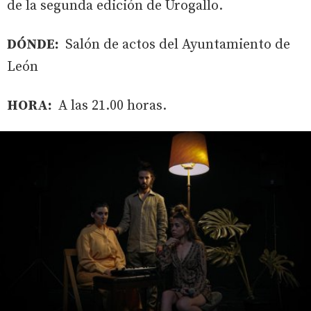
de la segunda edición de Urogallo.
DÓNDE:
Salón de actos del Ayuntamiento de
León
HORA:
A las 21.00 horas.