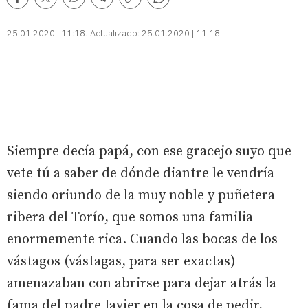
Comentarios
Facebook
Twitter
Whatsapp
Telegram
Copiar
enlace
25.01.2020 | 11:18
Actualizado:
25.01.2020 | 11:18
Siempre decía papá, con ese gracejo suyo que
vete tú a saber de dónde diantre le vendría
siendo oriundo de la muy noble y puñetera
ribera del Torío, que somos una familia
enormemente rica. Cuando las bocas de los
vástagos (vástagas, para ser exactas)
amenazaban con abrirse para dejar atrás la
fama del padre Javier en la cosa de pedir,