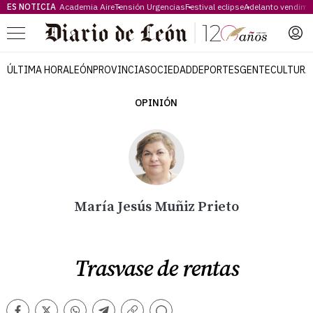
ES NOTICIA
Academia Aire
Tensión Urgencias
Festival eclipse
Adelanto vendimi
Menú
ÚLTIMA HORA
LEÓN
PROVINCIA
SOCIEDAD
DEPORTES
GENTE
CULTURA
OPINIÓN
María Jesús Muñiz Prieto
Trasvase de rentas