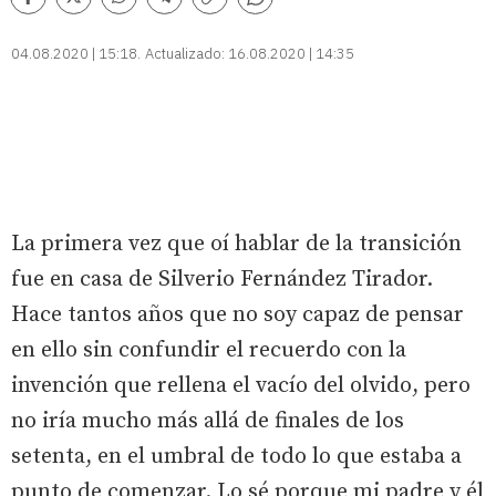
Comentarios
Facebook
Twitter
Whatsapp
Telegram
Copiar
enlace
04.08.2020 | 15:18
Actualizado:
16.08.2020 | 14:35
La primera vez que oí hablar de la transición
fue en casa de Silverio Fernández Tirador.
Hace tantos años que no soy capaz de pensar
en ello sin confundir el recuerdo con la
invención que rellena el vacío del olvido, pero
no iría mucho más allá de finales de los
setenta, en el umbral de todo lo que estaba a
punto de comenzar. Lo sé porque mi padre y él