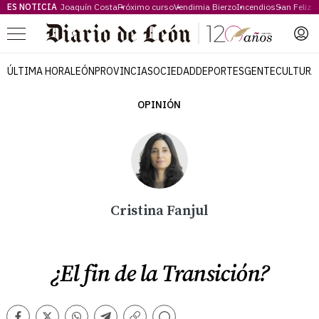
ES NOTICIA
Joaquín Costa
Próximo curso
Vendimia Bierzo
Incendios
San Feliz
Menú
ÚLTIMA HORA
LEÓN
PROVINCIA
SOCIEDAD
DEPORTES
GENTE
CULTURA
OPINIÓN
Cristina Fanjul
¿El fin de la Transición?