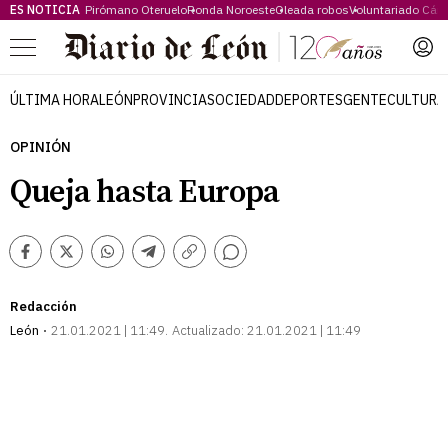
ES NOTICIA
Pirómano Oteruelo
Ronda Noroeste
Oleada robos
Voluntariado Cári
Menú
ÚLTIMA HORA
LEÓN
PROVINCIA
SOCIEDAD
DEPORTES
GENTE
CULTURA
OPINIÓN
Queja hasta Europa
Comentarios
Facebook
Twitter
Whatsapp
Telegram
Copiar
enlace
Redacción
León
21.01.2021 | 11:49
Actualizado:
21.01.2021 | 11:49