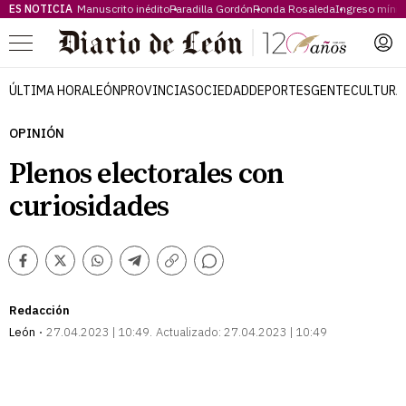
ES NOTICIA
Manuscrito inédito
Paradilla Gordón
Ronda Rosaleda
Ingreso míni
Menú
ÚLTIMA HORA
LEÓN
PROVINCIA
SOCIEDAD
DEPORTES
GENTE
CULTURA
OPINIÓN
Plenos electorales con
curiosidades
Comentarios
Facebook
Twitter
Whatsapp
Telegram
Copiar
enlace
Redacción
León
27.04.2023 | 10:49
Actualizado:
27.04.2023 | 10:49