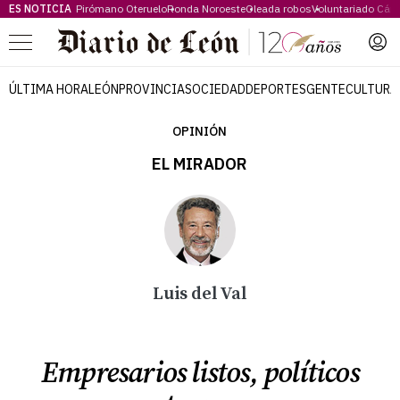
ES NOTICIA
Pirómano Oteruelo
Ronda Noroeste
Oleada robos
Voluntariado Cári
Menú
ÚLTIMA HORA
LEÓN
PROVINCIA
SOCIEDAD
DEPORTES
GENTE
CULTURA
OPINIÓN
EL MIRADOR
Luis del Val
Empresarios listos, políticos