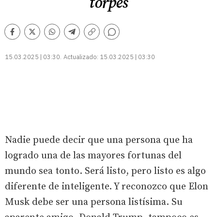
torpes
Comentarios
Facebook
Twitter
Whatsapp
Telegram
Copiar
enlace
15.03.2025 | 03:30
Actualizado:
15.03.2025 | 03:30
Nadie puede decir que una persona que ha
logrado una de las mayores fortunas del
mundo sea tonto. Será listo, pero listo es algo
diferente de inteligente. Y reconozco que Elon
Musk debe ser una persona listísima. Su