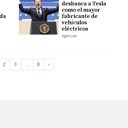
desbanca a Tesla
como el mayor
ada
fabricante de
vehículos
eléctricos
Agencias
2
3
8
›
…