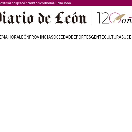
estival eclipse
Adelanto vendimia
Huella lana
TIMA HORA
LEÓN
PROVINCIA
SOCIEDAD
DEPORTES
GENTE
CULTURA
SUCE