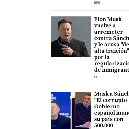
EFE
Elon Musk
vuelve a
arremeter
contra Sánc
y le acusa "d
alta traición"
por la
regularizaci
de inmigran
EP
Musk a Sánch
"El corrupto
Gobierno
español inun
su país con
500.000