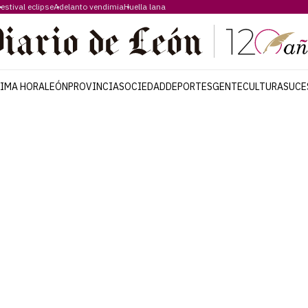
estival eclipse
Adelanto vendimia
Huella lana
TIMA HORA
LEÓN
PROVINCIA
SOCIEDAD
DEPORTES
GENTE
CULTURA
SUCE