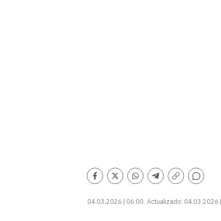
Comentarios
Facebook
Twitter
Whatsapp
Telegram
Copiar
enlace
04.03.2026 | 06:00
Actualizado:
04.03.2026 