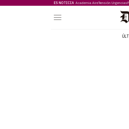
ES NOTICIA
Academia Aire
Tensión Urgencias
F
Menú
ÚL