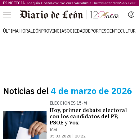
ES NOTICIA
Joaquín Costa
Próximo curso
Vendimia Bierzo
Incendios
San Feliz
Menú
ÚLTIMA HORA
LEÓN
PROVINCIA
SOCIEDAD
DEPORTES
GENTE
CULTURA
Noticias del
4 de marzo de 2026
ELECCIONES 15-M
Hoy, primer debate electoral
con los candidatos del PP,
PSOE y Vox
ICAL
05.03.2026 | 20:22