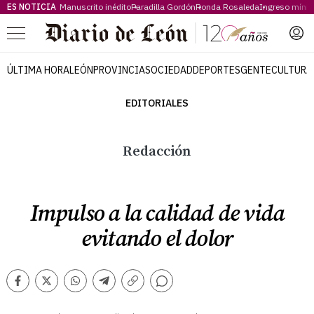
ES NOTICIA
Manuscrito inédito
Paradilla Gordón
Ronda Rosaleda
Ingreso míni
Menú
ÚLTIMA HORA
LEÓN
PROVINCIA
SOCIEDAD
DEPORTES
GENTE
CULTURA
EDITORIALES
Redacción
Impulso a la calidad de vida
evitando el dolor
Comentarios
Facebook
Twitter
Whatsapp
Telegram
Copiar
enlace