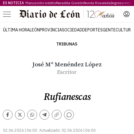
ES NOTICIA
Manuscrito inédito
Paradilla Gordón
Ronda Rosaleda
Ingreso míni
Menú
ÚLTIMA HORA
LEÓN
PROVINCIA
SOCIEDAD
DEPORTES
GENTE
CULTURA
TRIBUNAS
José Mª Menéndez López
Escritor
Rufianescas
Comentarios
Facebook
Twitter
Whatsapp
Telegram
Copiar
enlace
02.06.2026 | 06:00
Actualizado:
02.06.2026 | 06:00