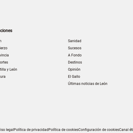
ciones
n
Sanidad
ierzo
Sucesos
vincia
A Fondo
ortes
Destinos
tilla y León
Opinión
tura
El Gallo
Últimas noticias de León
iso legal
Política de privacidad
Política de cookies
Configuración de cookies
Canal ét