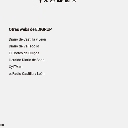
Facebook
Twitter
Instagram
YouTube
Dailymotion
WhatsApp
Otras webs de EDIGRUP
Diario de Castilla y León
Diario de Valladolid
El Correo de Burgos
Heraldo-Diario de Soria
CyLTV.es
esRadio Castilla y León
ico