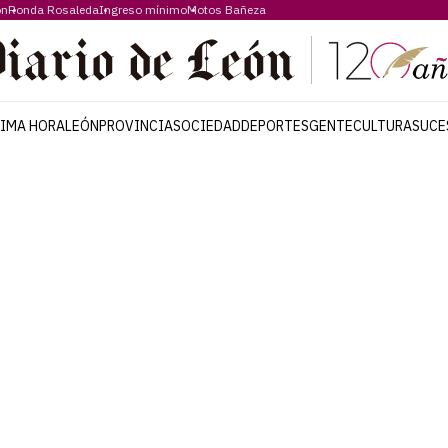
ón
Ronda Rosaleda
Ingreso mínimo
Motos Bañeza
TIMA HORA
LEÓN
PROVINCIA
SOCIEDAD
DEPORTES
GENTE
CULTURA
SUCE