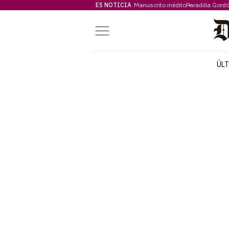
ES NOTICIA
Manuscrito inédito
Paradilla Gord
Menú
ÚL