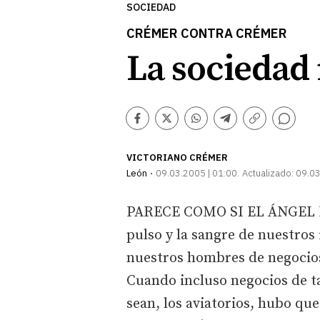
SOCIEDAD
CRÉMER CONTRA CRÉMER
La sociedad
Comentarios
Facebook
Twitter
Whatsapp
Telegram
Copiar
enlace
VICTORIANO CRÉMER
León
09.03.2005 | 01:00
Actualizado:
09.03
PARECE COMO SI EL ÁNGEL DE
pulso y la sangre de nuestros
nuestros hombres de negocio
Cuando incluso negocios de ta
sean, los aviatorios, hubo qu