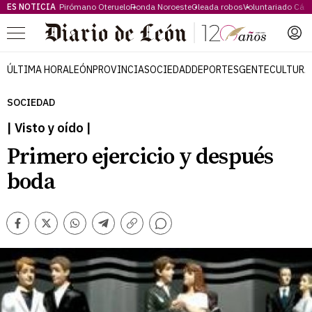
ES NOTICIA
Pirómano Oteruelo
Ronda Noroeste
Oleada robos
Voluntariado Cári
Menú
ÚLTIMA HORA
LEÓN
PROVINCIA
SOCIEDAD
DEPORTES
GENTE
CULTURA
SOCIEDAD
| Visto y oído |
Primero ejercicio y después
boda
Comentarios
Facebook
Twitter
Whatsapp
Telegram
Copiar
enlace