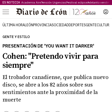
ES NOTICIA
Academia Aire
Tensión Urgencias
Festival eclipse
Adelanto vendimi
Menú
ÚLTIMA HORA
LEÓN
PROVINCIA
SOCIEDAD
DEPORTES
GENTE
CULTURA
GENTE Y ESTILO
PRESENTACIÓN DE 'YOU WANT IT DARKER'
Cohen: "Pretendo vivir para
siempre"
El trobador canadiense, que publica nuevo
disco, se abre a los 82 años sobre sus
sentimientos ante la proximidad de la
muerte