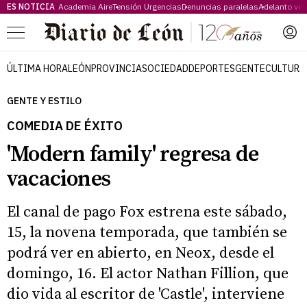
ES NOTICIA
Academia Aire
Tensión Urgencias
Denuncias paralelas
Adelanto ve
Menú
ÚLTIMA HORA
LEÓN
PROVINCIA
SOCIEDAD
DEPORTES
GENTE
CULTURA
GENTE Y ESTILO
COMEDIA DE ÉXITO
'Modern family' regresa de
vacaciones
El canal de pago Fox estrena este sábado,
15, la novena temporada, que también se
podrá ver en abierto, en Neox, desde el
domingo, 16. El actor Nathan Fillion, que
dio vida al escritor de 'Castle', interviene