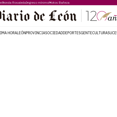
ón
Ronda Rosaleda
Ingreso mínimo
Motos Bañeza
TIMA HORA
LEÓN
PROVINCIA
SOCIEDAD
DEPORTES
GENTE
CULTURA
SUCE