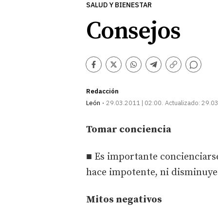
SALUD Y BIENESTAR
Consejos
Comentarios
Facebook
Twitter
Whatsapp
Telegram
Copiar
enlace
Redacción
León
29.03.2011 | 02:00
Actualizado:
29.03
Tomar conciencia
■ Es importante concienciars
hace impotente, ni disminuye
Mitos negativos