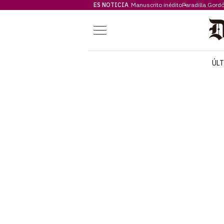
ES NOTICIA
Manuscrito inédito
Paradilla Gord
Menú
ÚL