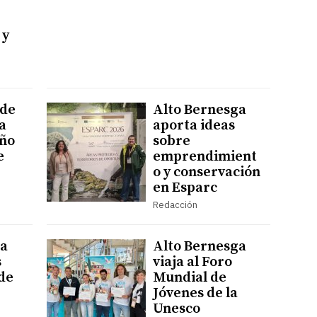
 y
 de
Alto Bernesga
a
aporta ideas
año
sobre
e
emprendimient
o y conservación
en Esparc
Redacción
ga
Alto Bernesga
s
viaja al Foro
 de
Mundial de
Jóvenes de la
Unesco