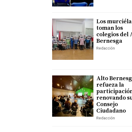
Los murciél
toman los
colegios del 
Bernesga
Redacción
Alto Bernes
refueza la
participació
renovando s
Consejo
Ciudadano
Redacción