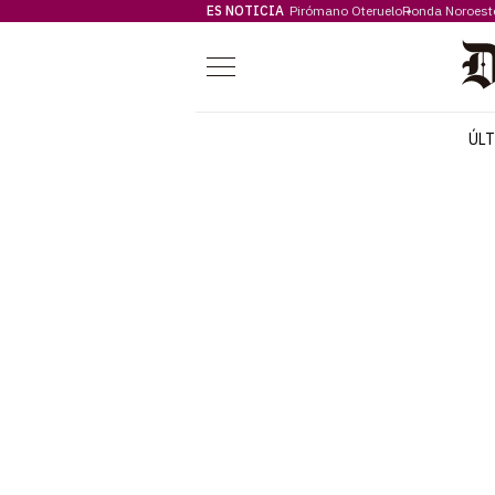
ES NOTICIA
Pirómano Oteruelo
Ronda Noroest
Menú
ÚL