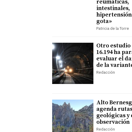
reumáticas,
intestinales,
hipertensión
gota»
Patricia de la Torre
Otro estudio
16.194 ha par
evaluar el d
de la variant
Redacción
Alto Bernes
agenda ruta
geológicas y
observación
Redacción