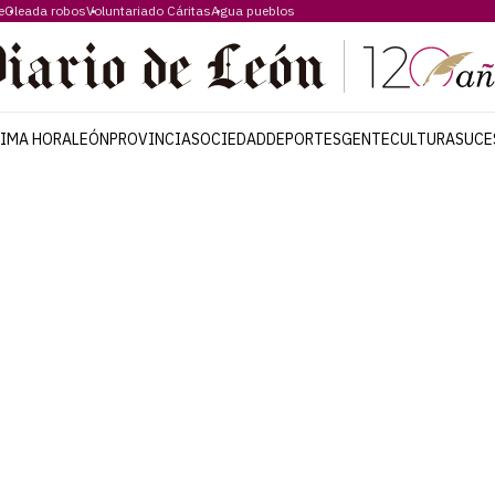
e
Oleada robos
Voluntariado Cáritas
Agua pueblos
TIMA HORA
LEÓN
PROVINCIA
SOCIEDAD
DEPORTES
GENTE
CULTURA
SUCE