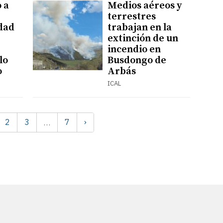
 a
Medios aéreos y
terrestres
dad
trabajan en la
extinción de un
incendio en
lo
Busdongo de
o
Arbás
ICAL
2
3
7
›
…