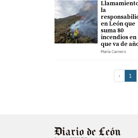
Llamamiento
la
responsabili
en León que
suma 80
incendios en 
que va de añ
María Carnero
‹
1