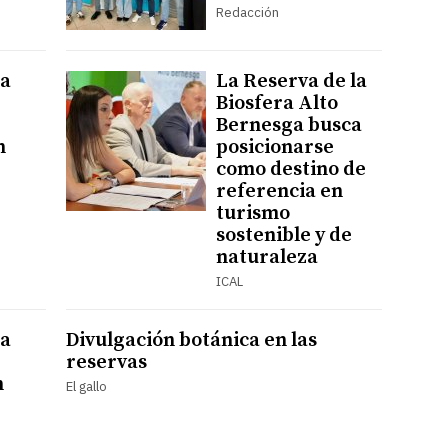
Redacción
ga
La Reserva de la
Biosfera Alto
Bernesga busca
n
posicionarse
como destino de
referencia en
turismo
sostenible y de
naturaleza
ICAL
ga
Divulgación botánica en las
reservas
n
El gallo