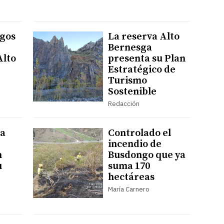
agos
La reserva Alto
Bernesga
Alto
presenta su Plan
Estratégico de
Turismo
Sostenible
Redacción
ga
Controlado el
incendio de
n
Busdongo que ya
u
suma 170
hectáreas
María Carnero