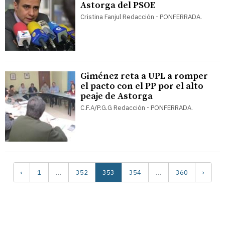
Astorga del PSOE
Cristina Fanjul Redacción - PONFERRADA.
Giménez reta a UPL a romper
el pacto con el PP por el alto
peaje de Astorga
C.F.A/P.G.G Redacción - PONFERRADA.
‹
1
…
352
353
354
…
360
›