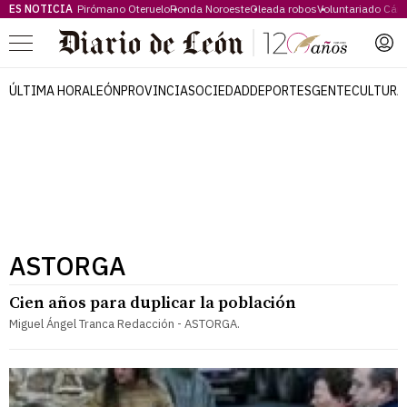
ES NOTICIA
Pirómano Oteruelo
Ronda Noroeste
Oleada robos
Voluntariado Cári
Menú
ÚLTIMA HORA
LEÓN
PROVINCIA
SOCIEDAD
DEPORTES
GENTE
CULTURA
ASTORGA
Cien años para duplicar la población
Miguel Ángel Tranca Redacción - ASTORGA.