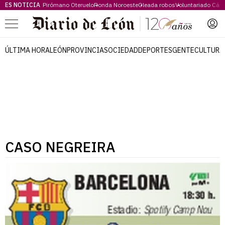
ES NOTICIA
Pirómano Oteruelo
Ronda Noroeste
Oleada robos
Voluntariado Cári
Menú
ÚLTIMA HORA
LEÓN
PROVINCIA
SOCIEDAD
DEPORTES
GENTE
CULTURA
CASO NEGREIRA