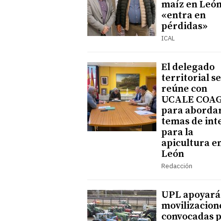
maíz en Leó
«entra en
pérdidas»
ICAL
El delegado
territorial se
reúne con
UCALE COA
para aborda
temas de int
para la
apicultura e
León
Redacción
UPL apoyará 
movilizacion
convocadas 