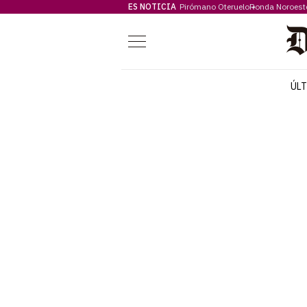
ES NOTICIA
Pirómano Oteruelo
Ronda Noroest
Menú
ÚL