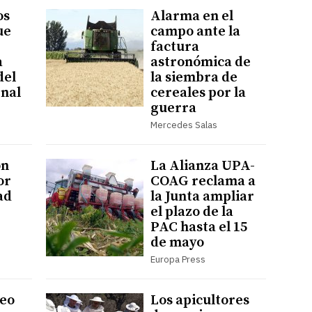
os
Alarma en el
ue
campo ante la
factura
a
astronómica de
del
la siembra de
nal
cereales por la
guerra
Mercedes Salas
ón
La Alianza UPA-
or
COAG reclama a
ad
la Junta ampliar
el plazo de la
PAC hasta el 15
de mayo
Europa Press
teo
Los apicultores