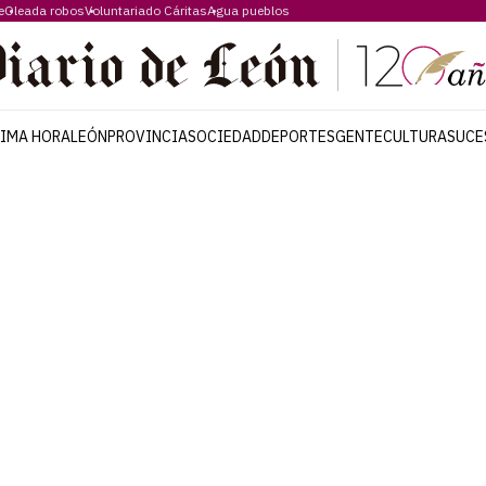
e
Oleada robos
Voluntariado Cáritas
Agua pueblos
TIMA HORA
LEÓN
PROVINCIA
SOCIEDAD
DEPORTES
GENTE
CULTURA
SUCE