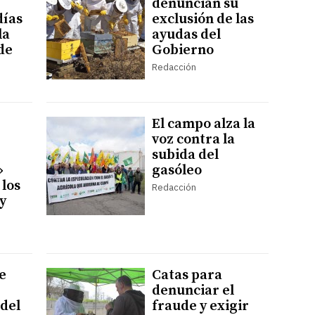
denuncian su
días
exclusión de las
la
ayudas del
de
Gobierno
Redacción
El campo alza la
voz contra la
subida del
»
gasóleo
 los
Redacción
y
e
Catas para
denunciar el
 del
fraude y exigir