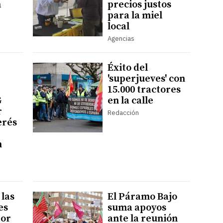
n
precios justos
para la miel
local
Agencias
Éxito del
'superjueves' con
15.000 tractores
G
en la calle
r
Redacción
erés
n
las
El Páramo Bajo
es
suma apoyos
por
ante la reunión