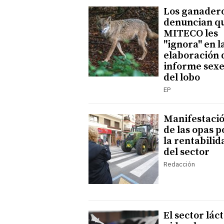
Los ganader
denuncian q
MITECO les
"ignora" en l
elaboración 
informe sexe
del lobo
EP
Manifestaci
de las opas p
la rentabilid
del sector
Redacción
El sector lác