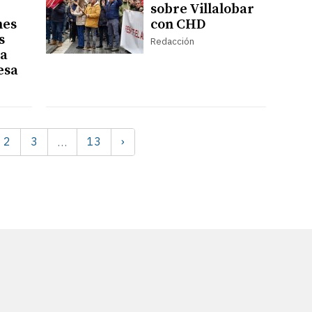
sobre Villalobar
nes
con CHD
s
Redacción
la
esa
2
3
13
›
…