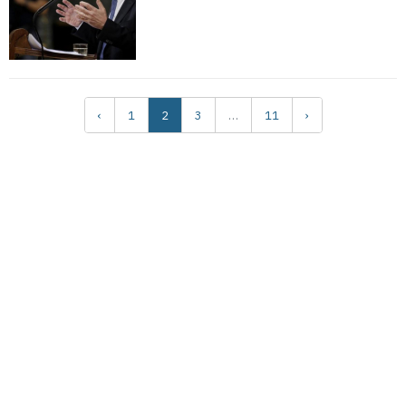
‹
1
2
3
…
11
›