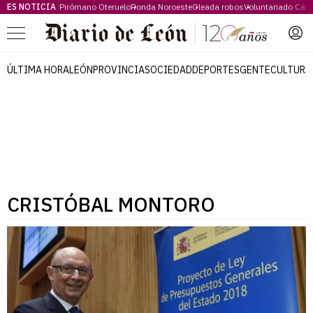
ES NOTICIA
Pirómano Oteruelo
Ronda Noroeste
Oleada robos
Voluntariado Cári
Menú
ÚLTIMA HORA
LEÓN
PROVINCIA
SOCIEDAD
DEPORTES
GENTE
CULTURA
CRISTÓBAL MONTORO