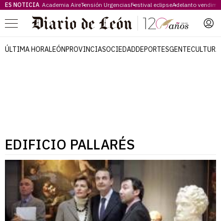
ES NOTICIA
Academia Aire
Tensión Urgencias
Festival eclipse
Adelanto vendimi
Menú
ÚLTIMA HORA
LEÓN
PROVINCIA
SOCIEDAD
DEPORTES
GENTE
CULTURA
EDIFICIO PALLARÉS