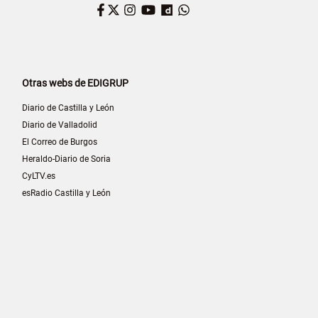
Facebook
Twitter
Instagram
YouTube
Dailymotion
WhatsApp
Otras webs de EDIGRUP
Diario de Castilla y León
Diario de Valladolid
El Correo de Burgos
Heraldo-Diario de Soria
CyLTV.es
esRadio Castilla y León