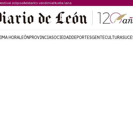
estival eclipse
Adelanto vendimia
Huella lana
TIMA HORA
LEÓN
PROVINCIA
SOCIEDAD
DEPORTES
GENTE
CULTURA
SUCE