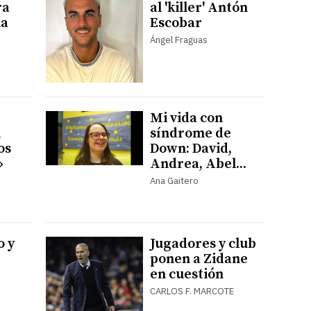
ra
al 'killer' Antón
la
Escobar
Ángel Fraguas
Mi vida con
l
síndrome de
os
Down: David,
»
Andrea, Abel...
Ana Gaitero
o y
Jugadores y club
ponen a Zidane
en cuestión
CARLOS F. MARCOTE