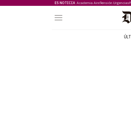
ES NOTICIA
Academia Aire
Tensión Urgencias
F
Menú
ÚL