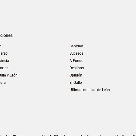
ciones
n
Sanidad
ierzo
Sucesos
vincia
A Fondo
ortes
Destinos
tilla y León
Opinión
tura
El Gallo
Últimas noticias de León