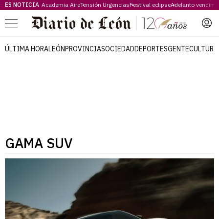
ES NOTICIA
Academia Aire
Tensión Urgencias
Festival eclipse
Adelanto vendimi
Menú
ÚLTIMA HORA
LEÓN
PROVINCIA
SOCIEDAD
DEPORTES
GENTE
CULTURA
GAMA SUV