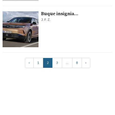
Buque insignia…
J. F. Z.
‹
1
2
3
…
8
›