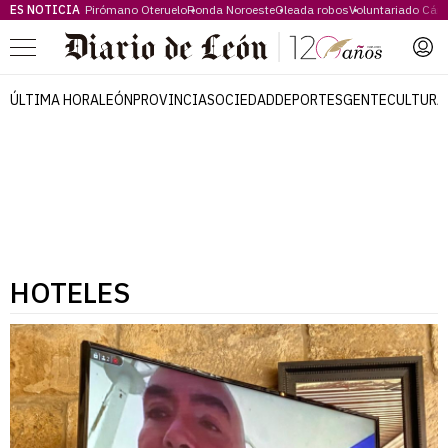
ES NOTICIA
Pirómano Oteruelo
Ronda Noroeste
Oleada robos
Voluntariado Cári
Menú
ÚLTIMA HORA
LEÓN
PROVINCIA
SOCIEDAD
DEPORTES
GENTE
CULTURA
HOTELES