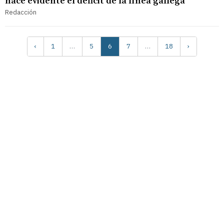
hace evidente el déficit de la línea gallega
Redacción
‹
1
…
5
6
7
…
18
›