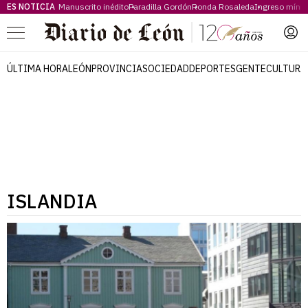
ES NOTICIA
Manuscrito inédito
Paradilla Gordón
Ronda Rosaleda
Ingreso míni
Menú
ÚLTIMA HORA
LEÓN
PROVINCIA
SOCIEDAD
DEPORTES
GENTE
CULTURA
ISLANDIA