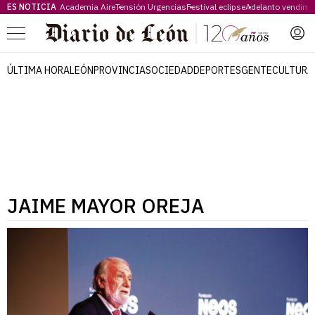
ES NOTICIA
Academia Aire
Tensión Urgencias
Festival eclipse
Adelanto vendimi
Menú
ÚLTIMA HORA
LEÓN
PROVINCIA
SOCIEDAD
DEPORTES
GENTE
CULTURA
JAIME MAYOR OREJA