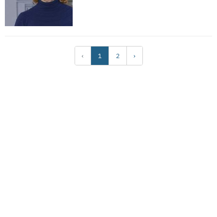
‹
1
2
›