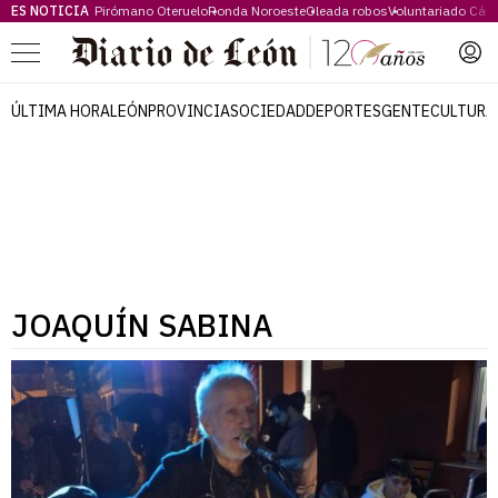
ES NOTICIA
Pirómano Oteruelo
Ronda Noroeste
Oleada robos
Voluntariado Cári
Menú
ÚLTIMA HORA
LEÓN
PROVINCIA
SOCIEDAD
DEPORTES
GENTE
CULTURA
JOAQUÍN SABINA