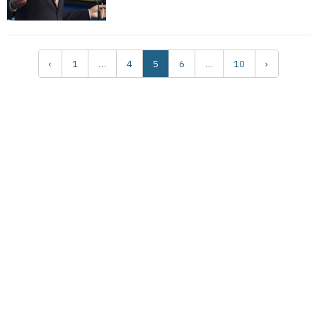
‹
1
…
4
5
6
…
10
›