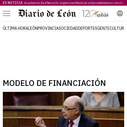
ES NOTICIA
Academia Aire
Tensión Urgencias
Festival eclipse
Adelanto vendimi
Menú
ÚLTIMA HORA
LEÓN
PROVINCIA
SOCIEDAD
DEPORTES
GENTE
CULTURA
MODELO DE FINANCIACIÓN