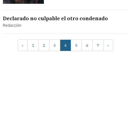
Declarado no culpable el otro condenado
Redacción
‹
1
2
3
4
5
6
7
›