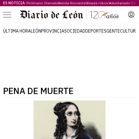
ES NOTICIA
Pirómano Oteruelo
Ronda Noroeste
Oleada robos
Voluntariado Cári
Menú
ÚLTIMA HORA
LEÓN
PROVINCIA
SOCIEDAD
DEPORTES
GENTE
CULTURA
PENA DE MUERTE