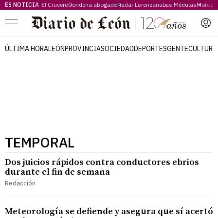
ES NOTICIA
El Crucero
Condena abogado
Radar Lorenzana
Las Médulas
Motos 
Menú
ÚLTIMA HORA
LEÓN
PROVINCIA
SOCIEDAD
DEPORTES
GENTE
CULTURA
TEMPORAL
Dos juicios rápidos contra conductores ebrios
durante el fin de semana
Redacción
Meteorología se defiende y asegura que sí acertó