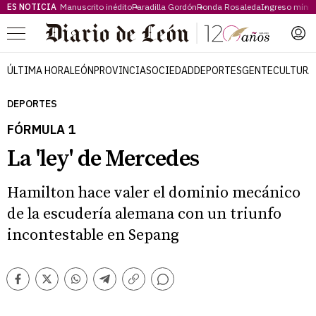
ES NOTICIA
Manuscrito inédito
Paradilla Gordón
Ronda Rosaleda
Ingreso míni
Menú
ÚLTIMA HORA
LEÓN
PROVINCIA
SOCIEDAD
DEPORTES
GENTE
CULTURA
DEPORTES
FÓRMULA 1
La 'ley' de Mercedes
Hamilton hace valer el dominio mecánico
de la escudería alemana con un triunfo
incontestable en Sepang
Comentarios
Facebook
Twitter
Whatsapp
Telegram
Copiar
enlace