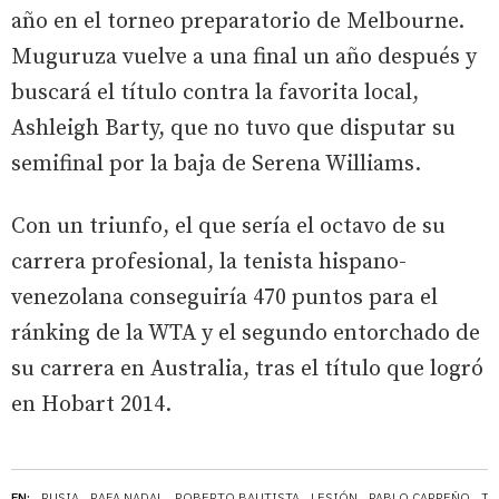
año en el torneo preparatorio de Melbourne.
Muguruza vuelve a una final un año después y
buscará el título contra la favorita local,
Ashleigh Barty, que no tuvo que disputar su
semifinal por la baja de Serena Williams.
Con un triunfo, el que sería el octavo de su
carrera profesional, la tenista hispano-
venezolana conseguiría 470 puntos para el
ránking de la WTA y el segundo entorchado de
su carrera en Australia, tras el título que logró
en Hobart 2014.
EN:
RUSIA
RAFA NADAL
ROBERTO BAUTISTA
LESIÓN
PABLO CARREÑO
TE