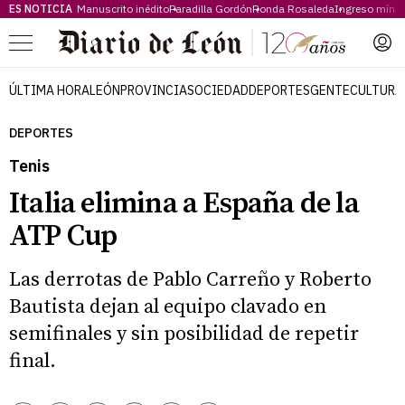
ES NOTICIA
Manuscrito inédito
Paradilla Gordón
Ronda Rosaleda
Ingreso míni
Menú
ÚLTIMA HORA
LEÓN
PROVINCIA
SOCIEDAD
DEPORTES
GENTE
CULTURA
DEPORTES
Tenis
Italia elimina a España de la
ATP Cup
Las derrotas de Pablo Carreño y Roberto
Bautista dejan al equipo clavado en
semifinales y sin posibilidad de repetir
final.