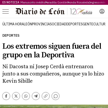
ES NOTICIA
Manuscrito inédito
Paradilla Gordón
Ronda Rosaleda
Ingreso míni
Menú
ÚLTIMA HORA
LEÓN
PROVINCIA
SOCIEDAD
DEPORTES
GENTE
CULTURA
DEPORTES
Los extremos siguen fuera del
grupo en la Deportiva
Ni Dacosta ni Josep Cerdà entrenaron
junto a sus compañeros, aunque ya lo hizo
Kevin Sibille
Comentarios
Facebook
Twitter
Whatsapp
Telegram
Copiar
enlace