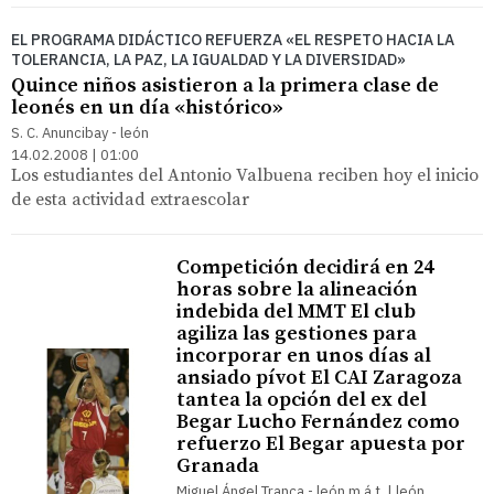
EL PROGRAMA DIDÁCTICO REFUERZA «EL RESPETO HACIA LA
TOLERANCIA, LA PAZ, LA IGUALDAD Y LA DIVERSIDAD»
Quince niños asistieron a la primera clase de
leonés en un día «histórico»
S. C. Anuncibay - león
14.02.2008 | 01:00
Los estudiantes del Antonio Valbuena reciben hoy el inicio
de esta actividad extraescolar
Competición decidirá en 24
horas sobre la alineación
indebida del MMT El club
agiliza las gestiones para
incorporar en unos días al
ansiado pívot El CAI Zaragoza
tantea la opción del ex del
Begar Lucho Fernández como
refuerzo El Begar apuesta por
Granada
Miguel Ángel Tranca - león m.á.t. | león