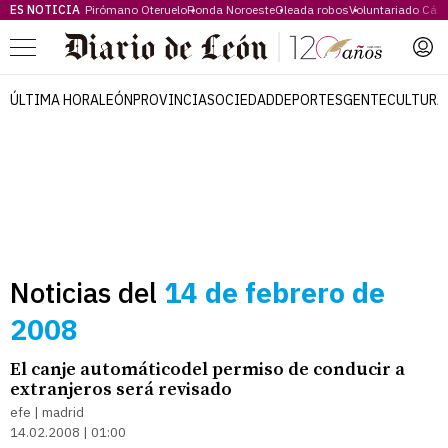
ES NOTICIA
Pirómano Oteruelo
Ronda Noroeste
Oleada robos
Voluntariado Cári
Menú
ÚLTIMA HORA
LEÓN
PROVINCIA
SOCIEDAD
DEPORTES
GENTE
CULTURA
Noticias del
14 de febrero de
2008
El canje automáticodel permiso de conducir a
extranjeros será revisado
efe | madrid
14.02.2008 | 01:00