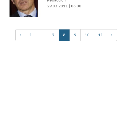
Redacción
29.03.2011 | 06:00
‹
1
…
7
8
9
10
11
›