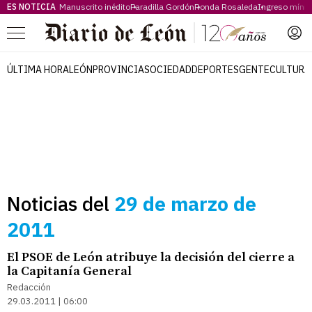
ES NOTICIA
Manuscrito inédito
Paradilla Gordón
Ronda Rosaleda
Ingreso míni
Menú
ÚLTIMA HORA
LEÓN
PROVINCIA
SOCIEDAD
DEPORTES
GENTE
CULTURA
Noticias del
29 de marzo de
2011
El PSOE de León atribuye la decisión del cierre a
la Capitanía General
Redacción
29.03.2011 | 06:00