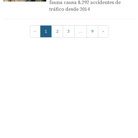
fauna causa 8.292 accidentes de
tráfico desde 2014
‹
1
2
3
…
9
›