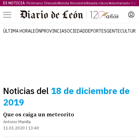
ES NOTICIA
Pirómano Oteruelo
Ronda Noroeste
Oleada robos
Voluntariado Cári
Menú
ÚLTIMA HORA
LEÓN
PROVINCIA
SOCIEDAD
DEPORTES
GENTE
CULTURA
Noticias del
18 de diciembre de
2019
Que os caiga un meteorito
Antonio Manilla
11.01.2020 | 13:40