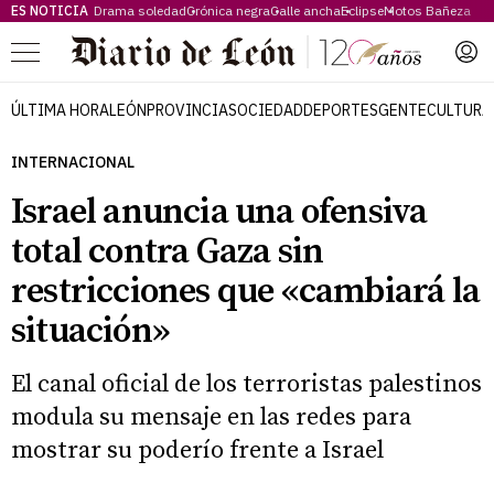
ES NOTICIA
Drama soledad
Crónica negra
Calle ancha
Eclipse
Motos Bañeza
Menú
ÚLTIMA HORA
LEÓN
PROVINCIA
SOCIEDAD
DEPORTES
GENTE
CULTURA
INTERNACIONAL
Israel anuncia una ofensiva
total contra Gaza sin
restricciones que «cambiará la
situación»
El canal oficial de los terroristas palestinos
modula su mensaje en las redes para
mostrar su poderío frente a Israel