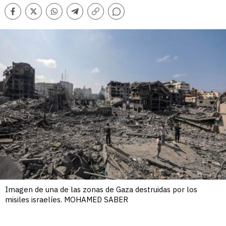
Comentarios
Facebook
Twitter
Whatsapp
Telegram
Copiar
enlace
Imagen de una de las zonas de Gaza destruidas por los
misiles israelíes. MOHAMED SABER