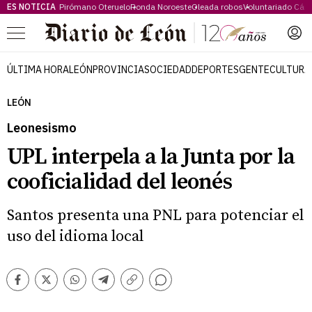
ES NOTICIA
Pirómano Oteruelo
Ronda Noroeste
Oleada robos
Voluntariado Cári
Menú
ÚLTIMA HORA
LEÓN
PROVINCIA
SOCIEDAD
DEPORTES
GENTE
CULTURA
LEÓN
Leonesismo
UPL interpela a la Junta por la
cooficialidad del leonés
Santos presenta una PNL para potenciar el
uso del idioma local
Comentarios
Facebook
Twitter
Whatsapp
Telegram
Copiar
enlace