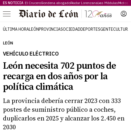
ES NOTICIA
El Crucero
Condena abogado
Radar Lorenzana
Las Médulas
Motos 
Menú
ÚLTIMA HORA
LEÓN
PROVINCIA
SOCIEDAD
DEPORTES
GENTE
CULTURA
LEÓN
VEHÍCULO ELÉCTRICO
León necesita 702 puntos de
recarga en dos años por la
política climática
La provincia debería cerrar 2023 con 333
postes de suministro público a coches,
duplicarlos en 2025 y alcanzar los 2.450 en
2030