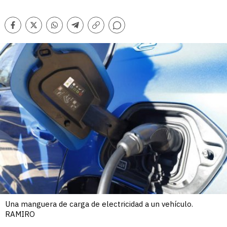
Comentarios
Facebook
Twitter
Whatsapp
Telegram
Copiar
enlace
Una manguera de carga de electricidad a un vehículo.
RAMIRO