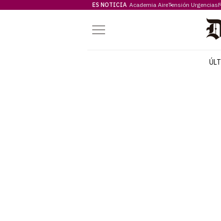
ES NOTICIA
Academia Aire
Tensión Urgencias
F
Menú
ÚL