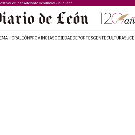
estival eclipse
Adelanto vendimia
Huella lana
TIMA HORA
LEÓN
PROVINCIA
SOCIEDAD
DEPORTES
GENTE
CULTURA
SUCE