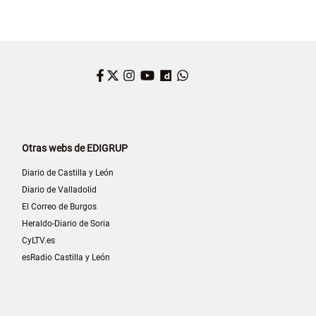
Facebook
Twitter
Instagram
YouTube
Dailymotion
WhatsApp
Otras webs de EDIGRUP
Diario de Castilla y León
Diario de Valladolid
El Correo de Burgos
Heraldo-Diario de Soria
CyLTV.es
esRadio Castilla y León