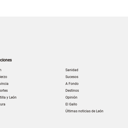
ciones
n
Sanidad
ierzo
Sucesos
vincia
A Fondo
ortes
Destinos
tilla y León
Opinión
tura
El Gallo
Últimas noticias de León