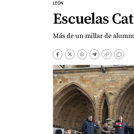
LEÓN
Escuelas Cat
Más de un millar de alumnos
Comentarios
Facebook
Twitter
Whatsapp
Telegram
Copiar
enlace