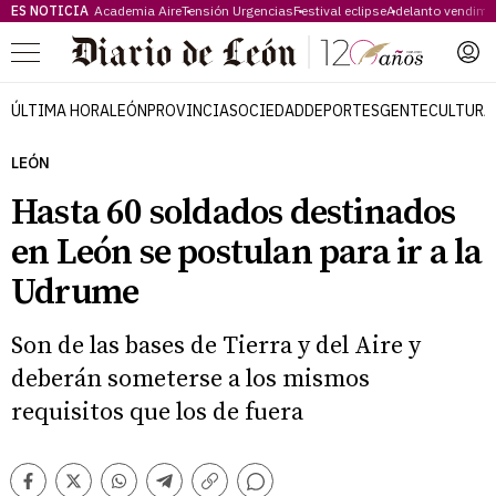
ES NOTICIA
Academia Aire
Tensión Urgencias
Festival eclipse
Adelanto vendimi
Menú
ÚLTIMA HORA
LEÓN
PROVINCIA
SOCIEDAD
DEPORTES
GENTE
CULTURA
LEÓN
Hasta 60 soldados destinados
en León se postulan para ir a la
Udrume
Son de las bases de Tierra y del Aire y
deberán someterse a los mismos
requisitos que los de fuera
Comentarios
Facebook
Twitter
Whatsapp
Telegram
Copiar