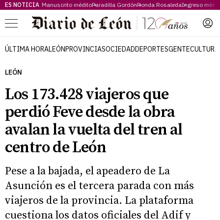
ES NOTICIA
Manuscrito inédito
Paradilla Gordón
Ronda Rosaleda
Ingreso míni
Menú
ÚLTIMA HORA
LEÓN
PROVINCIA
SOCIEDAD
DEPORTES
GENTE
CULTURA
LEÓN
Los 173.428 viajeros que
perdió Feve desde la obra
avalan la vuelta del tren al
centro de León
Pese a la bajada, el apeadero de La
Asunción es el tercera parada con más
viajeros de la provincia. La plataforma
cuestiona los datos oficiales del Adif y