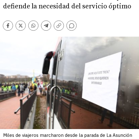
defiende la necesidad del servicio óptimo
Comentarios
Facebook
Twitter
Whatsapp
Telegram
Copiar
enlace
Miles de viajeros marcharon desde la parada de La Asunción