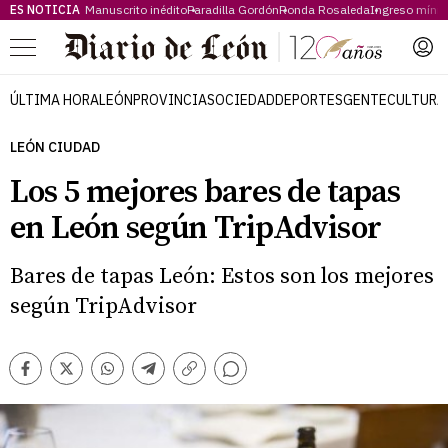
ES NOTICIA
Manuscrito inédito
Paradilla Gordón
Ronda Rosaleda
Ingreso míni
Menú
ÚLTIMA HORA
LEÓN
PROVINCIA
SOCIEDAD
DEPORTES
GENTE
CULTURA
LEÓN CIUDAD
Los 5 mejores bares de tapas
en León según TripAdvisor
Bares de tapas León: Estos son los mejores
según TripAdvisor
Comentarios
Facebook
Twitter
Whatsapp
Telegram
Copiar
enlace