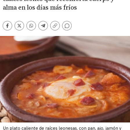
alma en los días más fríos
Comentarios
Facebook
Twitter
Whatsapp
Telegram
Copiar
enlace
Un plato caliente de raíces leonesas, con pan, ajo, jamón y