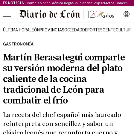
ES NOTICIA
Drama soledad
Crónica negra
Calle ancha
Eclipse
Motos Bañeza
Menú
ÚLTIMA HORA
LEÓN
PROVINCIA
SOCIEDAD
DEPORTES
GENTE
CULTURA
GASTRONOMÍA
Martín Berasategui comparte
su versión moderna del plato
caliente de la cocina
tradicional de León para
combatir el frío
La receta del chef español más laureado
reinterpreta con sencillez y sabor un
clásico leonés que reconforta cuerpo y