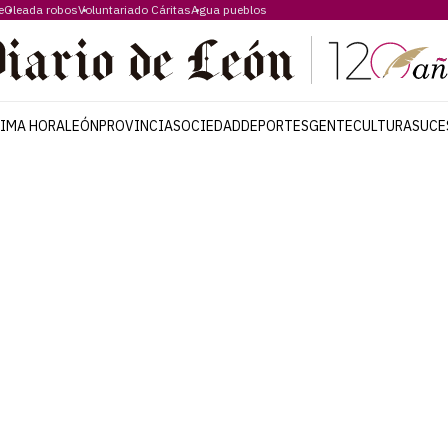
e
Oleada robos
Voluntariado Cáritas
Agua pueblos
TIMA HORA
LEÓN
PROVINCIA
SOCIEDAD
DEPORTES
GENTE
CULTURA
SUCE