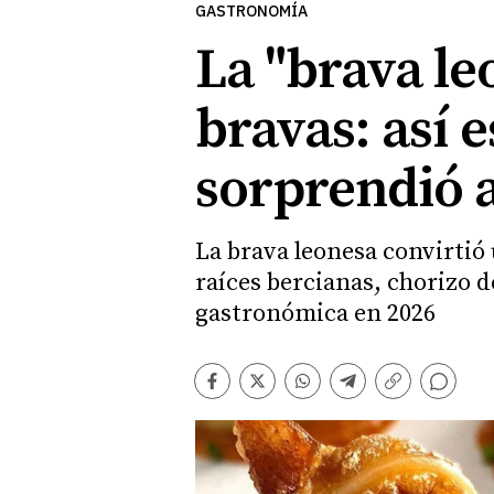
GASTRONOMÍA
La "brava le
bravas: así 
sorprendió 
La brava leonesa convirtió
raíces bercianas, chorizo 
gastronómica en 2026
Comentarios
Facebook
Twitter
Whatsapp
Telegram
Copiar
enlace