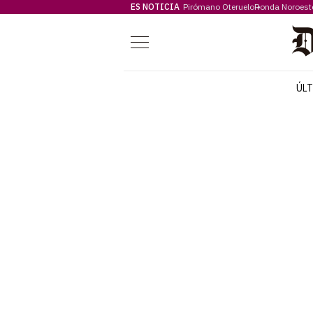
ES NOTICIA
Pirómano Oteruelo
Ronda Noroest
Menú
ÚL