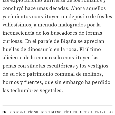
las explotaciones auríferas de los romanos y
concluyó hace unas décadas. Ahora aquellos
yacimientos constituyen un depósito de fósiles
valiosísimos, a menudo malogrados por la
inconsciencia de los buscadores de formas
curiosas. En el paraje de Bigaña se aprecian
huellas de dinosaurio en la roca. El último
aliciente de la comarca lo constituyen las
peñas con siluetas escultóricas y los vestigios
de su rico patrimonio comunal de molinos,
hornos y fuentes, que sin embargo ha perdido
las techumbres vegetales.
EN:
RÍO PORMA
RÍO SIL
RÍO CURUEÑO
RÍO LUNA
MINERÍA
OMAÑA
LA C