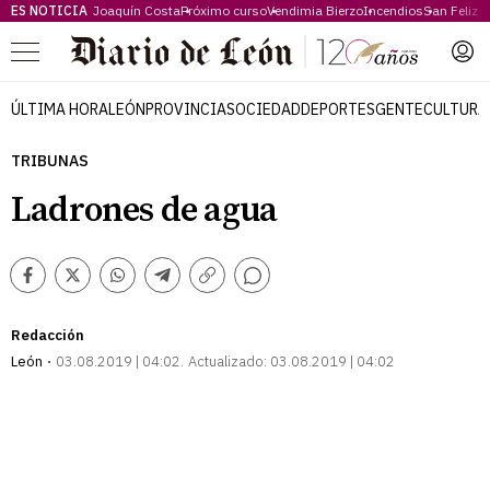
ES NOTICIA
Joaquín Costa
Próximo curso
Vendimia Bierzo
Incendios
San Feliz
Menú
ÚLTIMA HORA
LEÓN
PROVINCIA
SOCIEDAD
DEPORTES
GENTE
CULTURA
TRIBUNAS
Ladrones de agua
Comentarios
Facebook
Twitter
Whatsapp
Telegram
Copiar
enlace
Redacción
León
03.08.2019 | 04:02
Actualizado:
03.08.2019 | 04:02