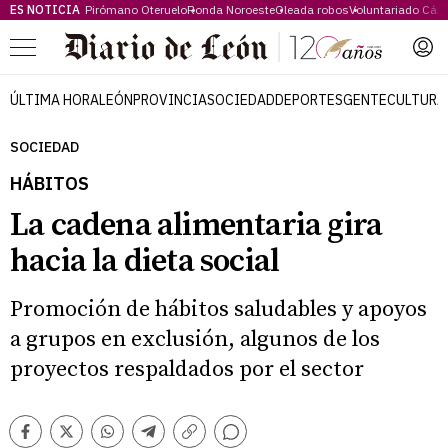
ES NOTICIA
Pirómano Oteruelo
Ronda Noroeste
Oleada robos
Voluntariado Cári
Menú
ÚLTIMA HORA
LEÓN
PROVINCIA
SOCIEDAD
DEPORTES
GENTE
CULTURA
SOCIEDAD
HÁBITOS
La cadena alimentaria gira
hacia la dieta social
Promoción de hábitos saludables y apoyos
a grupos en exclusión, algunos de los
proyectos respaldados por el sector
Comentarios
Facebook
Twitter
Whatsapp
Telegram
Copiar